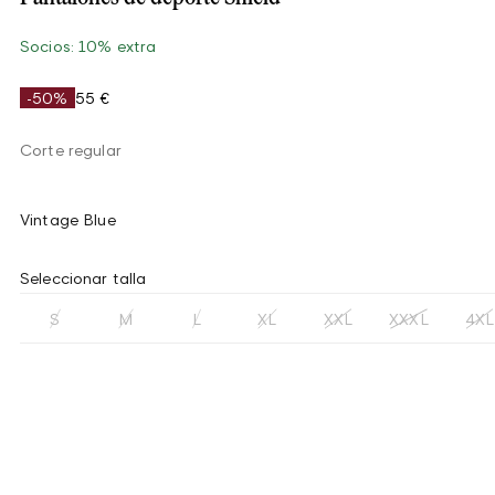
Socios: 10% extra
-50%
55 €
Corte regular
Vintage Blue
Seleccionar talla
S
M
L
XL
XXL
XXXL
4XL