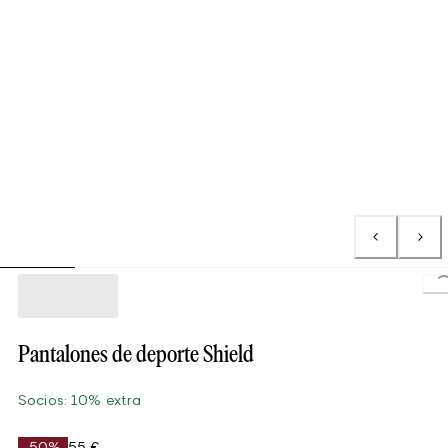
L
Pantalones de deporte Shield
Socios: 10% extra
-50%
55 €