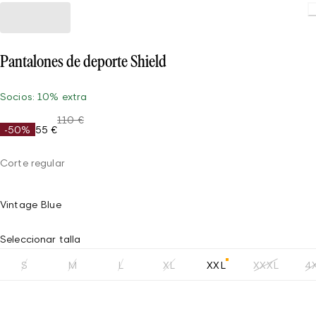
Pantalones de deporte Shield
Socios: 10% extra
110 €
-50%
55 €
Corte regular
Vintage Blue
Seleccionar talla
S
M
L
XL
XXL
XXXL
4