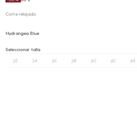
Corte relajado
Hydrangea Blue
Seleccionar talla
32
34
36
38
40
42
44