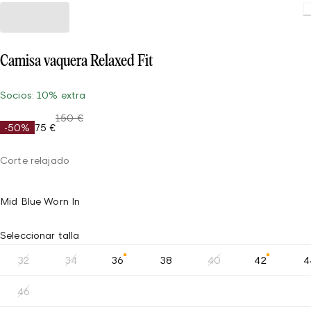
Camisa vaquera Relaxed Fit
Socios: 10% extra
150 €
-50%
75 €
Corte relajado
Mid Blue Worn In
Seleccionar talla
32
34
36
38
40
42
4
46