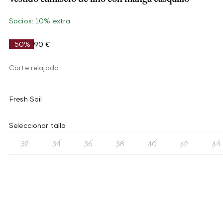
Socios: 10% extra
-50%
90 €
Corte relajado
Fresh Soil
Seleccionar talla
32
34
36
38
40
42
44