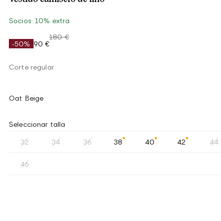
Socios: 10% extra
180 €
-50%
90 €
Corte regular
Oat Beige
Seleccionar talla
32
34
36
38
40
42
44
46