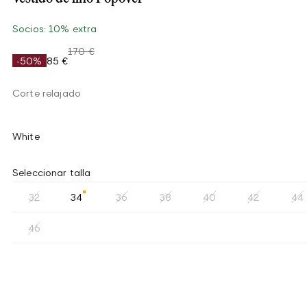
Socios: 10% extra
170 €
-50%
85 €
Corte relajado
White
Seleccionar talla
32
34
36
38
40
42
44
46